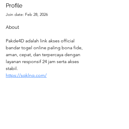
Profile
Join date: Feb 28, 2026
About
Pakde4D adalah link akses official 
bandar togel online paling bona fide, 
aman, cepat, dan terpercaya dengan 
layanan responsif 24 jam serta akses 
stabil.
https://sqklnq.com/
Subscribe
Sign Up