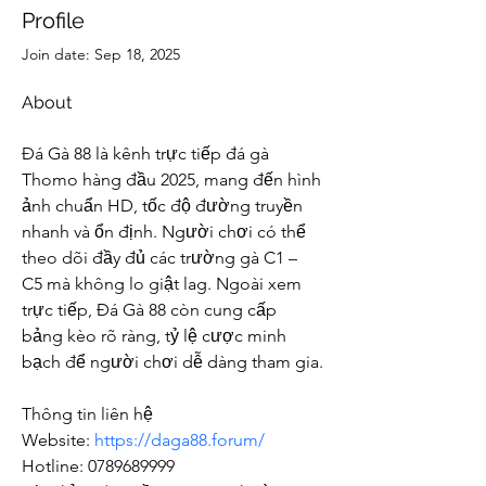
Profile
Join date: Sep 18, 2025
About
Đá Gà 88 là kênh trực tiếp đá gà 
Thomo hàng đầu 2025, mang đến hình 
ảnh chuẩn HD, tốc độ đường truyền 
nhanh và ổn định. Người chơi có thể 
theo dõi đầy đủ các trường gà C1 – 
C5 mà không lo giật lag. Ngoài xem 
trực tiếp, Đá Gà 88 còn cung cấp 
bảng kèo rõ ràng, tỷ lệ cược minh 
bạch để người chơi dễ dàng tham gia.
Thông tin liên hệ
Website: 
https://daga88.forum/
Hotline: 0789689999