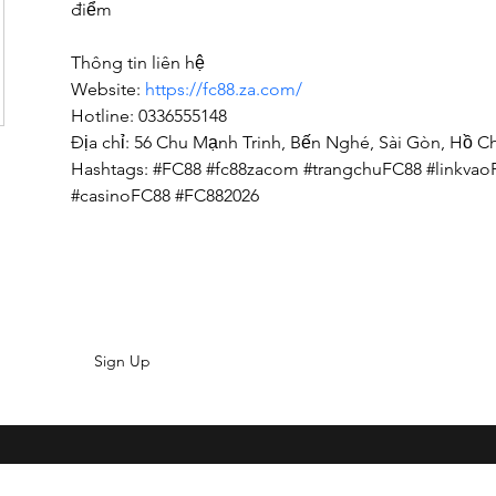
điểm
Thông tin liên hệ
Website: 
https://fc88.za.com/
Hotline: 0336555148
Địa chỉ: 56 Chu Mạnh Trinh, Bến Nghé, Sài Gòn, Hồ C
Hashtags: #FC88 #fc88zacom #trangchuFC88 #linkva
#casinoFC88 #FC882026
Sign Up